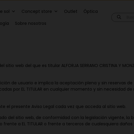
e sol
Concept store
Outlet
Óptica
Búsqueda
de
logía
Sobre nosotros
producto
n del sitio web del que es titular ALFORJA SERRANO CRISTINA Y MON
ición de usuario e implica la aceptación plena y sin reservas de
icadas por EL TITULAR en cualquier momento y sin necesidad de 
te el presente Aviso Legal cada vez que acceda al sitio web.
 del sitio web, de conformidad con la legislación vigente, la b
 frente a EL TITULAR o frente a terceros de cualesquiera daños y