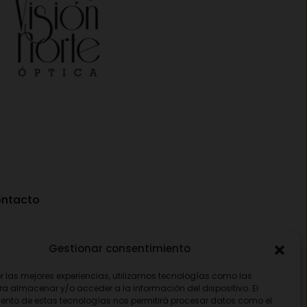
ntacto
Av. Pamplona 25, 31010 Pamplona (Navarra)
Gestionar consentimiento
948 18 79 81
er las mejores experiencias, utilizamos tecnologías como las
ra almacenar y/o acceder a la información del dispositivo. El
opticavisionnorte@gmail.com
ento de estas tecnologías nos permitirá procesar datos como el