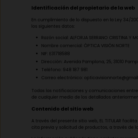
Identificación del propietario de la web
En cumplimiento de lo dispuesto en la Ley 34/2002
los siguientes datos:
Razón social: ALFORJA SERRANO CRISTINA Y M
Nombre comercial: ÓPTICA VISIÓN NORTE
NIF: E31718588
Dirección: Avenida Pamplona, 25, 31010 Pamp
Teléfono:
948 187 981
Correo electrónico:
opticavisionnorte@gmai
Todas las notificaciones y comunicaciones entre l
de cualquier medio de los detallados anteriorment
Contenido del sitio web
A través del presente sitio web, EL TITULAR facili
cita previa y solicitud de productos, a través de l