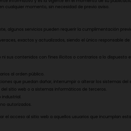
te informativo y es la vigente en el momento de su publicación.
b en cualquier momento, sin necesidad de previo aviso.
tante, algunos servicios pueden requerir la cumplimentación previ
n veraces, exactos y actualizados, siendo el único responsable d
 ni sus contenidos con fines ilícitos o contrarios a lo dispuesto e
arios al orden público.
aciones que puedan dañar, interrumpir o alterar los sistemas del s
 del sitio web o a sistemas informáticos de terceros.
industrial.
 no autorizados.
rar el acceso al sitio web a aquellos usuarios que incumplan est