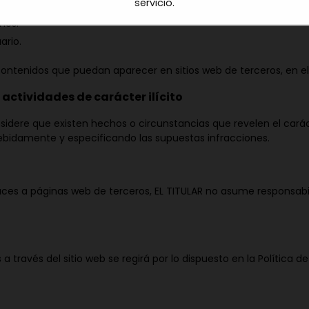
servicio.
contenidos.
nos.
ario.
 contenidos que puedan aparecer en sitios web de terceros, en el
actividades de carácter ilícito
sidere que existen hechos o circunstancias que revelen el carácte
 debidamente y especificando las supuestas infracciones.
aces a páginas web de terceros, EL TITULAR no asume responsabil
 través del sitio web se regirá por lo dispuesto en la Política d