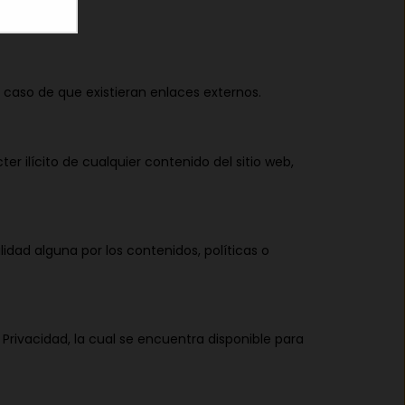
 caso de que existieran enlaces externos.
r ilícito de cualquier contenido del sitio web,
idad alguna por los contenidos, políticas o
e Privacidad, la cual se encuentra disponible para