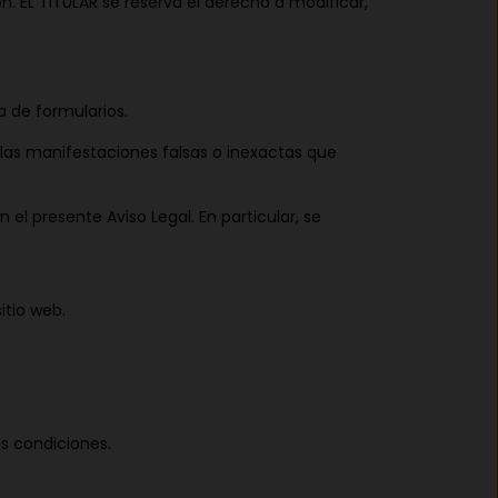
 EL TITULAR se reserva el derecho a modificar,
a de formularios.
e las manifestaciones falsas o inexactas que
n el presente Aviso Legal. En particular, se
itio web.
as condiciones.