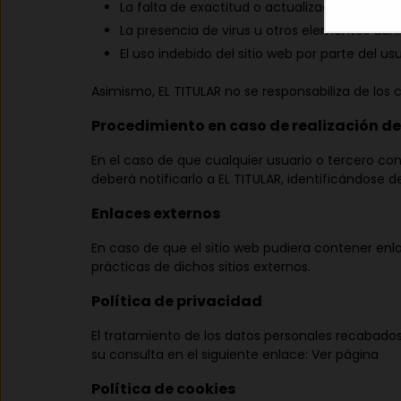
La falta de exactitud o actualización de los 
La presencia de virus u otros elementos dañi
El uso indebido del sitio web por parte del usu
Asimismo, EL TITULAR no se responsabiliza de los
Procedimiento en caso de realización de 
En el caso de que cualquier usuario o tercero con
deberá notificarlo a EL TITULAR, identificándose
Enlaces externos
En caso de que el sitio web pudiera contener enl
prácticas de dichos sitios externos.
Política de privacidad
El tratamiento de los datos personales recabados a
su consulta en el siguiente enlace:
Ver página
Política de cookies