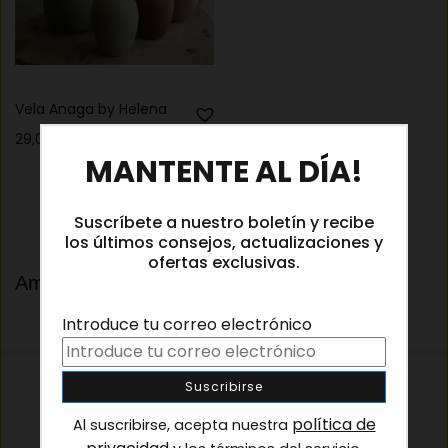
Vela Anaga by Helena
Rango
29,00
€
-
65,50
€
×
de
MANTENTE AL DÍA!
precios:
desde
29,00 €
Suscríbete a nuestro boletín y recibe
hasta
los últimos consejos, actualizaciones y
ofertas exclusivas.
65,50 €
Amarillo
Introduce tu correo electrónico
política de
Al suscribirse, acepta nuestra
Tienda