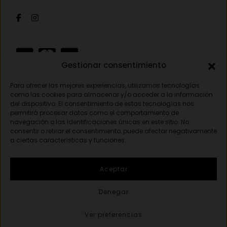
Mis pedidos
Av. Pamplona 25, 31010 Pamplona (Navarra)
Óptica
Cambios y devoluciones
Audiología
948 18 79 81
Información de envíos
Sobre nosotros
Formas de pago
opticavisionnorte@gmail.com
Gestionar consentimiento
Para ofrecer las mejores experiencias, utilizamos tecnologías
Aviso legal
como las cookies para almacenar y/o acceder a la información
del dispositivo. El consentimiento de estas tecnologías nos
Política de privacidad
permitirá procesar datos como el comportamiento de
navegación o las identificaciones únicas en este sitio. No
Política de cookies
consentir o retirar el consentimiento, puede afectar negativamente
a ciertas características y funciones.
© 2026 Óptica visión norte. Todos los derecho reservados.
Aceptar
Created by
{Opticavisionnorte}
Denegar
Registros de establecimiento sanitario autorizado -
Óptica:
P00423
/
Audioprótesis: P00424
Ver preferencias