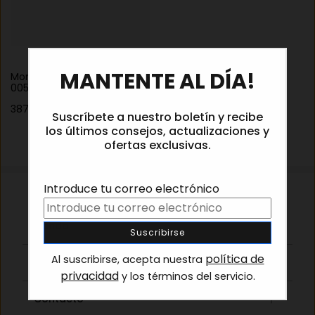
×
MANTENTE AL DÍA!
Montblanc MB0364O
005
387,00
€
Suscríbete a nuestro boletín y recibe
los últimos consejos, actualizaciones y
ofertas exclusivas.
Introduce tu correo electrónico
Tienda
Gafas graduadas
política de
Al suscribirse, acepta nuestra
Información
Gafas de sol
privacidad
y los términos del servicio.
Lista de deseos
Concept store
Contacto
Mi cuenta
Gafas auditivas