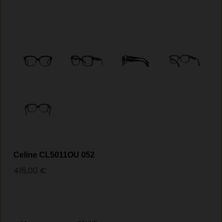
Celine CL5011OU 052
416,00
€