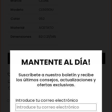
Marca
CELINE
Modelo
CL5011OU
Color
052
Material
ACETATO
Dimensiones
52 □ 21/145
×
Celine
Añadir al carrito
MANTENTE AL DÍA!
CL5011OU
052
cantidad
Suscríbete a nuestro boletín y recibe
Añadir a la lista de deseos
los últimos consejos, actualizaciones y
Información de envíos
ofertas exclusivas.
Cambios y devoluciones
Introduce tu correo electrónico
Categorías:
Gafas graduadas
,
Gafas graduadas mujer