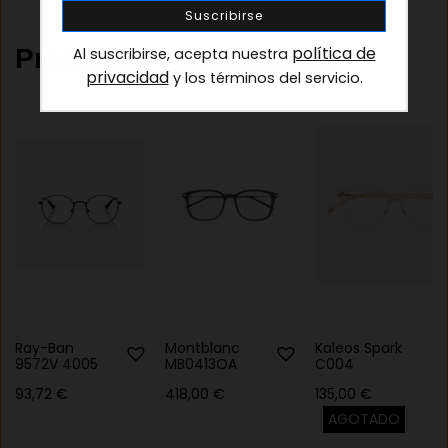
política de
Productos relacionados
Al suscribirse, acepta nuestra
privacidad
y los términos del servicio.
Ray-Ban
Montblanc
Kaleos Spark
9572V 4005
MB0413OA
C004
93,72
€
418,00
€
135,00
€
AGOTADO