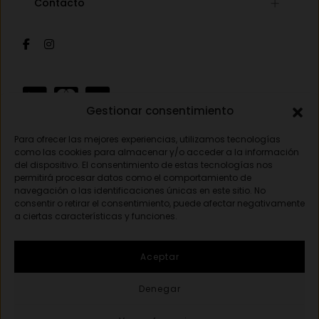
Contacto
Mi cuenta
Gafas auditivas
Mis pedidos
Av. Pamplona 25, 31010 Pamplona (Navarra)
Óptica
Cambios y devoluciones
Audiología
948 18 79 81
Información de envíos
Sobre nosotros
Formas de pago
opticavisionnorte@gmail.com
Gestionar consentimiento
Para ofrecer las mejores experiencias, utilizamos tecnologías
Aviso legal
como las cookies para almacenar y/o acceder a la información
del dispositivo. El consentimiento de estas tecnologías nos
Política de privacidad
permitirá procesar datos como el comportamiento de
navegación o las identificaciones únicas en este sitio. No
Política de cookies
consentir o retirar el consentimiento, puede afectar negativamente
a ciertas características y funciones.
© 2026 Óptica visión norte. Todos los derecho reservados.
Aceptar
Created by
{Opticavisionnorte}
Denegar
Registros de establecimiento sanitario autorizado -
Óptica:
P00423
/
Audioprótesis: P00424