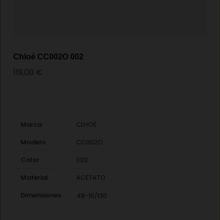
Chloé CC002O 002
119,00
€
Marca
CLHOÉ
Modelo
CC002O
Color
002
Material
ACETATO
Dimensiones
48-15/130