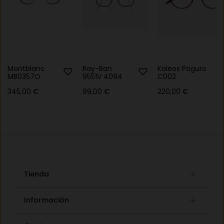
Montblanc
Ray-Ban
Kaleos Paguro
MB0357O
9551V 4094
C002
345,00
€
99,00
€
220,00
€
Tienda
Gafas graduadas
Información
Gafas de sol
Lista de deseos
Concept store