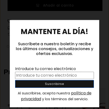
Chloé
Añadir al carrito
CC002O
002
cantidad
Añadir a la lista de deseos
×
Información de envíos
MANTENTE AL DÍA!
Cambios y devoluciones
Suscríbete a nuestro boletín y recibe
Categorías:
Gafas graduadas
,
Gafas graduadas niño
los últimos consejos, actualizaciones y
ofertas exclusivas.
Introduce tu correo electrónico
Productos relacionados
política de
Al suscribirse, acepta nuestra
privacidad
y los términos del servicio.