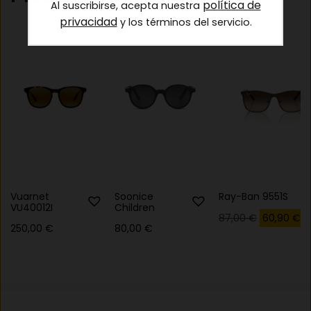
política de
Al suscribirse, acepta nuestra
privacidad
y los términos del servicio.
Vuarnet
Soonice
Ray-Ban 9551S
VU40012I
Children
El
El
87,00
€
60,90
€
250,00
€
80,00
€
precio
p
original
a
era:
e
87,00 €.
6