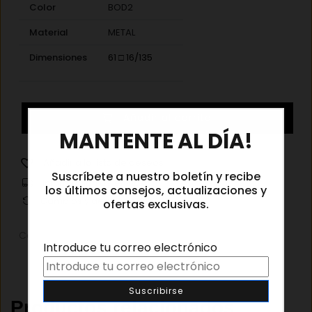
Color
BOD2
Material
METAL
Dimensiones
61 □ 16/135
Christian
Añadir al carrito
×
Dior
MANTENTE AL DÍA!
S1U
BOD2
Añadir a la lista de deseos
Suscríbete a nuestro boletín y recibe
cantidad
Información de envíos
los últimos consejos, actualizaciones y
Cambios y devoluciones
ofertas exclusivas.
Categorías:
Gafas de sol
,
Gafas de sol mujer
Introduce tu correo electrónico
Productos relacionados