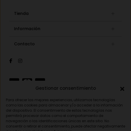
Tienda
Gafas graduadas
Información
Gafas de sol
Lista de deseos
Concept store
Contacto
Mi cuenta
Gafas auditivas
Mis pedidos
Av. Pamplona 25, 31010 Pamplona (Navarra)
Óptica
Cambios y devoluciones
Audiología
948 18 79 81
Información de envíos
Sobre nosotros
Formas de pago
opticavisionnorte@gmail.com
Gestionar consentimiento
Para ofrecer las mejores experiencias, utilizamos tecnologías
Aviso legal
como las cookies para almacenar y/o acceder a la información
del dispositivo. El consentimiento de estas tecnologías nos
Política de privacidad
permitirá procesar datos como el comportamiento de
navegación o las identificaciones únicas en este sitio. No
Política de cookies
consentir o retirar el consentimiento, puede afectar negativamente