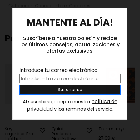
Categorías:
Concept store
,
Cordones
×
MANTENTE AL DÍA!
Productos relacionados
Suscríbete a nuestro boletín y recibe
los últimos consejos, actualizaciones y
ofertas exclusivas.
Introduce tu correo electrónico
política de
Al suscribirse, acepta nuestra
privacidad
y los términos del servicio.
Key
Quick
Tres en raya
organiser Pro
Realease
27,99
€
Leather
Ring Yellow