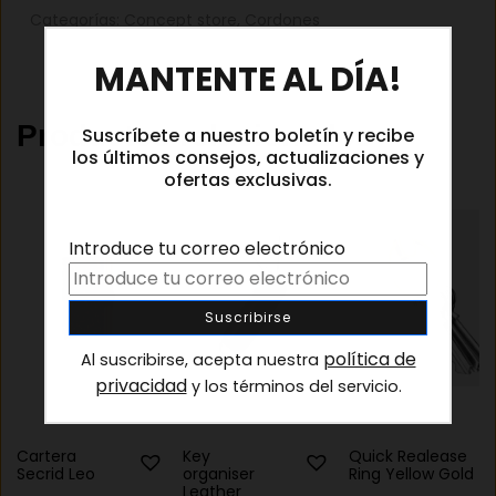
Categorías:
Concept store
,
Cordones
×
MANTENTE AL DÍA!
Productos relacionados
Suscríbete a nuestro boletín y recibe
los últimos consejos, actualizaciones y
ofertas exclusivas.
Introduce tu correo electrónico
política de
Al suscribirse, acepta nuestra
privacidad
y los términos del servicio.
Cartera
Key
Quick Realease
Secrid Leo
organiser
Ring Yellow Gold
Leather