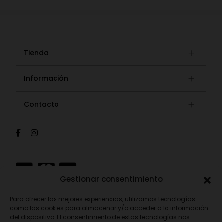
Tienda
Gafas graduadas
Información
Gafas de sol
Lista de deseos
Concept store
Contacto
Mi cuenta
Gafas auditivas
Mis pedidos
Av. Pamplona 25, 31010 Pamplona (Navarra)
Óptica
Cambios y devoluciones
Audiología
948 18 79 81
Información de envíos
Sobre nosotros
Formas de pago
opticavisionnorte@gmail.com
Gestionar consentimiento
Para ofrecer las mejores experiencias, utilizamos tecnologías
Aviso legal
como las cookies para almacenar y/o acceder a la información
del dispositivo. El consentimiento de estas tecnologías nos
Política de privacidad