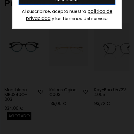
Productos relacionados
política de
Al suscribirse, acepta nuestra
privacidad
y los términos del servicio.
Montblanc
Kaleos Ogino
Ray-Ban 9572V
MB0340O-
C003
4005
003
135,00
€
93,72
€
334,00
€
AGOTADO