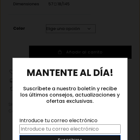
Dimensiones
57 □ 18/145
Color
Emmanuelle
Añadir al carrito
Khanh
EK
×
MANTENTE AL DÍA!
1622
Añadir a la lista de deseos
cantidad
Información de envíos
Suscríbete a nuestro boletín y recibe
Cambios y devoluciones
los últimos consejos, actualizaciones y
ofertas exclusivas.
SKU:
N/D
Categorías:
Gafas graduadas
,
Gafas graduadas mujer
Introduce tu correo electrónico