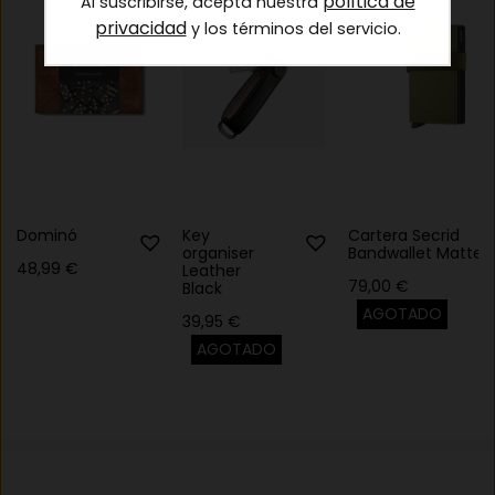
política de
Al suscribirse, acepta nuestra
privacidad
y los términos del servicio.
Dominó
Key
Cartera Secrid
organiser
Bandwallet Matte
48,99
€
Leather
79,00
€
Black
AGOTADO
39,95
€
AGOTADO