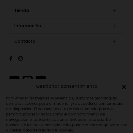
Tienda
Gafas graduadas
Información
Gafas de sol
Lista de deseos
Concept store
Contacto
Mi cuenta
Gafas auditivas
Mis pedidos
Av. Pamplona 25, 31010 Pamplona (Navarra)
Óptica
Cambios y devoluciones
Audiología
948 18 79 81
Información de envíos
Sobre nosotros
Formas de pago
opticavisionnorte@gmail.com
Gestionar consentimiento
Para ofrecer las mejores experiencias, utilizamos tecnologías
Aviso legal
como las cookies para almacenar y/o acceder a la información
del dispositivo. El consentimiento de estas tecnologías nos
Política de privacidad
permitirá procesar datos como el comportamiento de
navegación o las identificaciones únicas en este sitio. No
Política de cookies
consentir o retirar el consentimiento, puede afectar negativamente
a ciertas características y funciones.