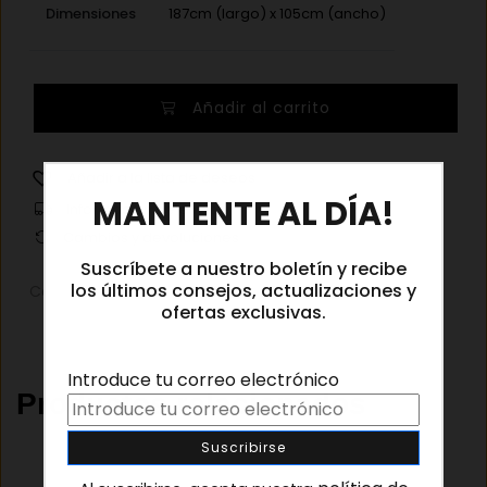
Dimensiones
187cm (largo) x 105cm (ancho)
Foulard
Añadir al carrito
Egipto
cantidad
Añadir a la lista de deseos
×
MANTENTE AL DÍA!
Información de envíos
Cambios y devoluciones
Suscríbete a nuestro boletín y recibe
los últimos consejos, actualizaciones y
Categorías:
Concept store
,
Pañuelos
ofertas exclusivas.
Introduce tu correo electrónico
Productos relacionados