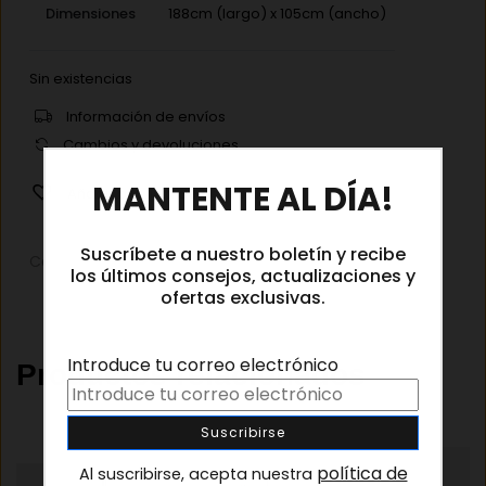
Dimensiones
188cm (largo) x 105cm (ancho)
Sin existencias
Información de envíos
Cambios y devoluciones
×
MANTENTE AL DÍA!
Añadir a la lista de deseos
Suscríbete a nuestro boletín y recibe
Categorías:
Concept store
,
Pañuelos
los últimos consejos, actualizaciones y
ofertas exclusivas.
Introduce tu correo electrónico
Productos relacionados
política de
Al suscribirse, acepta nuestra