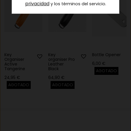
privacidad
y los términos del servicio.
Key
Key
Bottle Opener
Organiser
organiser Pro
6,00
€
Active
Leather
Tangerine
Black
AGOTADO
24,95
€
64,90
€
AGOTADO
AGOTADO