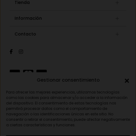
Tienda
Gafas graduadas
Información
Gafas de sol
Lista de deseos
Concept store
Contacto
Mi cuenta
Gafas auditivas
Mis pedidos
Av. Pamplona 25, 31010 Pamplona (Navarra)
Óptica
Cambios y devoluciones
Audiología
948 18 79 81
Información de envíos
Sobre nosotros
Formas de pago
opticavisionnorte@gmail.com
Gestionar consentimiento
Para ofrecer las mejores experiencias, utilizamos tecnologías
Aviso legal
como las cookies para almacenar y/o acceder a la información
del dispositivo. El consentimiento de estas tecnologías nos
Política de privacidad
permitirá procesar datos como el comportamiento de
navegación o las identificaciones únicas en este sitio. No
Política de cookies
consentir o retirar el consentimiento, puede afectar negativamente
a ciertas características y funciones.