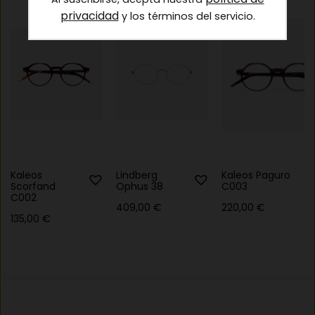
privacidad
y los términos del servicio.
Kaleos
Lindberg
Kaleos Paguro
Scorfand
Ophus 38
C003
C002
409,00
€
220,00
€
135,00
€