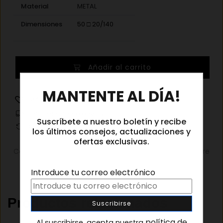
Material
METAL
Dimensiones
50 □ 20/140
Giorgio
Añadir al carrito
Armani
×
AR5148T
MANTENTE AL DÍA!
3384
Añadir a la lista de deseos
cantidad
Información de envíos
Suscríbete a nuestro boletín y recibe
Cambios y devoluciones
los últimos consejos, actualizaciones y
ofertas exclusivas.
Categorías:
Gafas graduadas
,
Gafas graduadas hombre
Introduce tu correo electrónico
Productos relacionados
política de
Al suscribirse, acepta nuestra