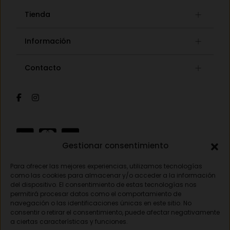
Tienda
Gafas graduadas
Información
Gafas de sol
Lista de deseos
Concept store
Contacto
Mi cuenta
Gafas auditivas
Mis pedidos
Av. Pamplona 25, 31010 Pamplona (Navarra)
Óptica
Cambios y devoluciones
Audiología
948 18 79 81
Información de envíos
Sobre nosotros
Formas de pago
opticavisionnorte@gmail.com
Gestionar consentimiento
Para ofrecer las mejores experiencias, utilizamos tecnologías
Aviso legal
como las cookies para almacenar y/o acceder a la información
del dispositivo. El consentimiento de estas tecnologías nos
Política de privacidad
permitirá procesar datos como el comportamiento de
navegación o las identificaciones únicas en este sitio. No
Política de cookies
consentir o retirar el consentimiento, puede afectar negativamente
a ciertas características y funciones.