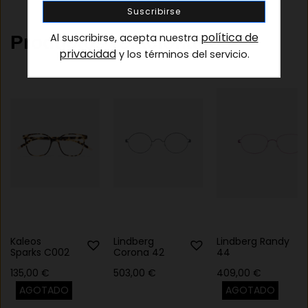
política de
Al suscribirse, acepta nuestra
Productos relacionados
privacidad
y los términos del servicio.
Kaleos
Lindberg
Lindberg Randy
Sparks C002
Corona 42
44
135,00
€
503,00
€
409,00
€
AGOTADO
AGOTADO