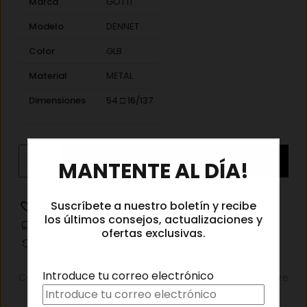
Marca
GÖTTI
Modelo
DENNET
Color
GLB
Material
METAL
Dimensiones
54 □ 16/137
Götti
×
Añadir al carrito
MANTENTE AL DÍA!
Dennet
GLB
cantidad
Suscríbete a nuestro boletín y recibe
Añadir a la lista de deseos
los últimos consejos, actualizaciones y
Información de envíos
ofertas exclusivas.
Cambios y devoluciones
Introduce tu correo electrónico
Categorías:
Gafas graduadas
,
Gafas graduadas hombre