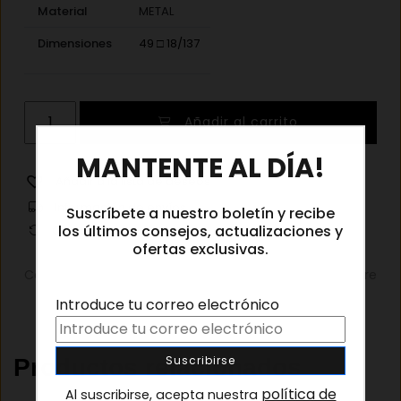
Material
METAL
Dimensiones
49 □ 18/137
Götti
Añadir al carrito
Gastby
×
SLB
MANTENTE AL DÍA!
cantidad
Añadir a la lista de deseos
Información de envíos
Suscríbete a nuestro boletín y recibe
los últimos consejos, actualizaciones y
Cambios y devoluciones
ofertas exclusivas.
Categorías:
Gafas graduadas
,
Gafas graduadas hombre
Introduce tu correo electrónico
Productos relacionados
política de
Al suscribirse, acepta nuestra