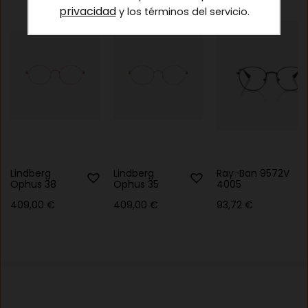
privacidad
y los términos del servicio.
Lindberg
Lindberg
Ray-Ban 9572V
Ophus 38
Ophus 35
4005
409,00
€
409,00
€
93,72
€