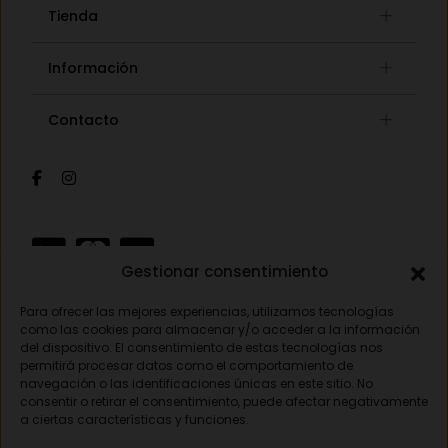
Tienda
Gafas graduadas
Información
Gafas de sol
Lista de deseos
Concept store
Contacto
Mi cuenta
Gafas auditivas
Mis pedidos
Av. Pamplona 25, 31010 Pamplona (Navarra)
Óptica
Cambios y devoluciones
Audiología
948 18 79 81
Información de envíos
Sobre nosotros
Formas de pago
opticavisionnorte@gmail.com
Gestionar consentimiento
Para ofrecer las mejores experiencias, utilizamos tecnologías
Aviso legal
como las cookies para almacenar y/o acceder a la información
del dispositivo. El consentimiento de estas tecnologías nos
Política de privacidad
permitirá procesar datos como el comportamiento de
navegación o las identificaciones únicas en este sitio. No
Política de cookies
consentir o retirar el consentimiento, puede afectar negativamente
a ciertas características y funciones.