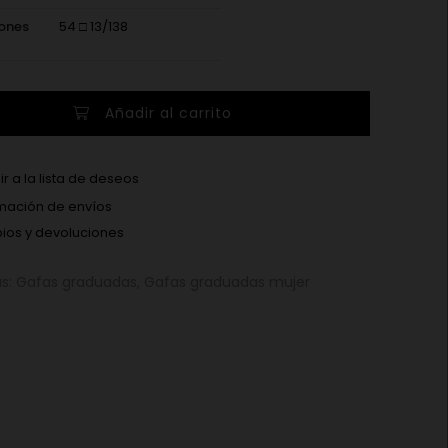
ones
54 □ 13/138
Añadir al carrito
r a la lista de deseos
mación de envíos
os y devoluciones
as:
Gafas graduadas
,
Gafas graduadas mujer