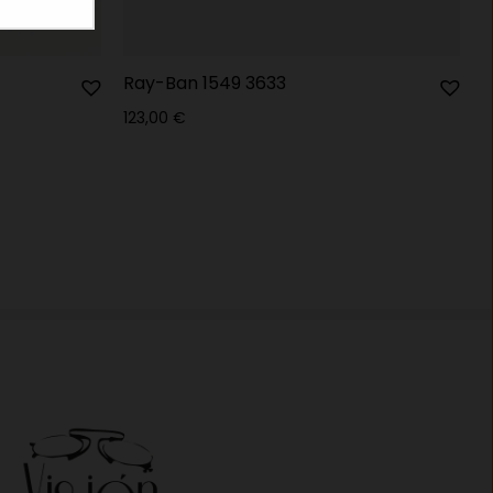
Ray-Ban 1549 3633
123,00
€