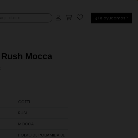
¿Te ayudamos?
s
i Rush Mocca
€
GÖTTI
RUSH
MOCCA
l
POLVO DE POLIAMIDA 3D