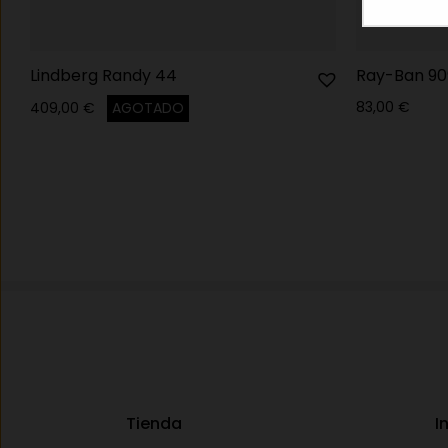
Lindberg Randy 44
Ray-Ban 90
83,00
€
409,00
€
AGOTADO
Tienda
I