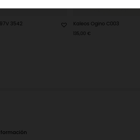
97V 3542
Kaleos Ogino C003
135,00
€
nformación