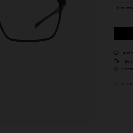
Dimensi
Götti
Rush
Mocca
cantidad
Añadi
Infor
Cambi
Categorí