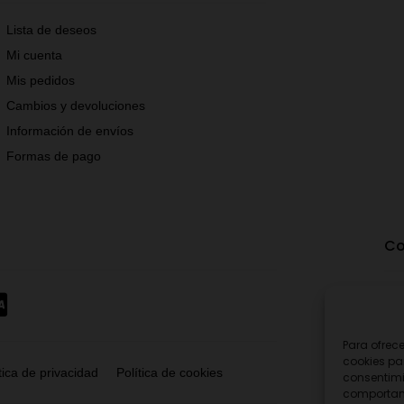
Lista de deseos
Mi cuenta
Mis pedidos
Cambios y devoluciones
Información de envíos
Formas de pago
Co
Para ofrec
cookies pa
tica de privacidad
Política de cookies
consentimi
comportami