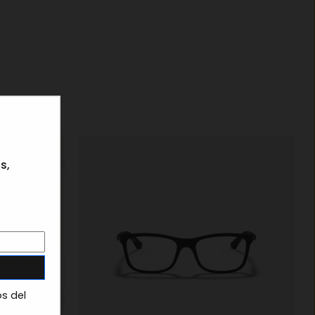
×
s,
os del