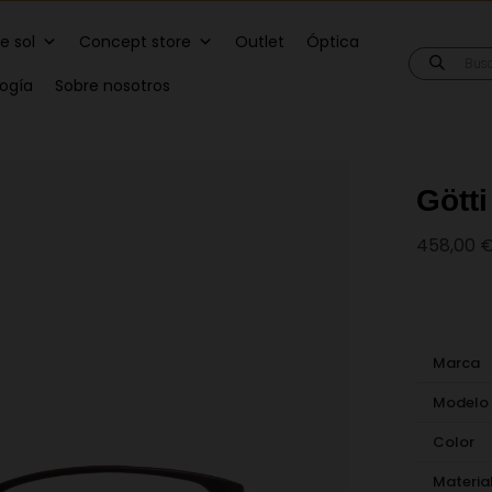
e sol
Concept store
Outlet
Óptica
Búsqueda
de
logía
Sobre nosotros
producto
Gött
458,00
Marca
Modelo
Color
Materia