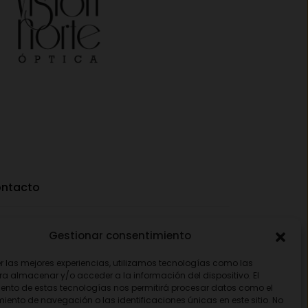
ntacto
Av. Pamplona 25, 31010 Pamplona (Navarra)
Gestionar consentimiento
948 18 79 81
er las mejores experiencias, utilizamos tecnologías como las
ra almacenar y/o acceder a la información del dispositivo. El
opticavisionnorte@gmail.com
ento de estas tecnologías nos permitirá procesar datos como el
ento de navegación o las identificaciones únicas en este sitio. No