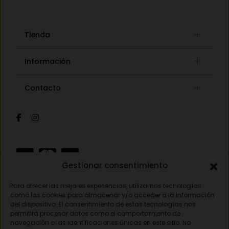
Tienda
Gafas graduadas
Información
Gafas de sol
Lista de deseos
Concept store
Contacto
Mi cuenta
Gafas auditivas
Mis pedidos
Av. Pamplona 25, 31010 Pamplona (Navarra)
Óptica
Cambios y devoluciones
Audiología
948 18 79 81
Información de envíos
Sobre nosotros
Formas de pago
opticavisionnorte@gmail.com
Gestionar consentimiento
Para ofrecer las mejores experiencias, utilizamos tecnologías
Aviso legal
como las cookies para almacenar y/o acceder a la información
del dispositivo. El consentimiento de estas tecnologías nos
Política de privacidad
permitirá procesar datos como el comportamiento de
navegación o las identificaciones únicas en este sitio. No
Política de cookies