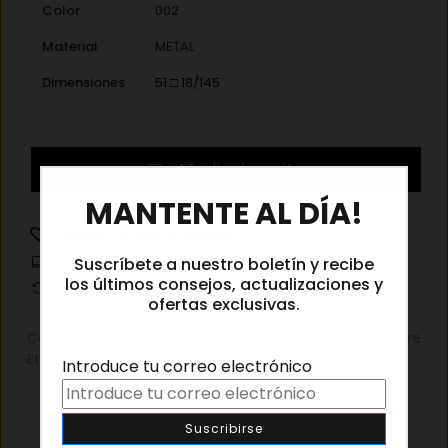
Color
002
Material
METAL
Dimensiones
51 □ 18/145
Gucci
Añadir al carrito
1358O
×
MANTENTE AL DÍA!
002
cantidad
Añadir a la lista de deseos
Suscríbete a nuestro boletín y recibe
Información de envíos
los últimos consejos, actualizaciones y
Cambios y devoluciones
ofertas exclusivas.
Categorías:
Gafas graduadas
,
Gafas graduadas hombre
Etiqueta:
Gucci Gafas graduadas
Introduce tu correo electrónico