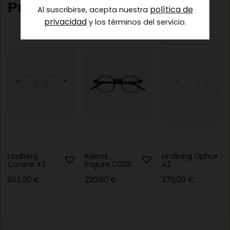
Productos relacionados
política de
Al suscribirse, acepta nuestra
privacidad
y los términos del servicio.
Lindberg
Kaleos
Lindberg Ophus
Corona 42
Paguro C003
42
503,00
€
220,00
€
370,00
€