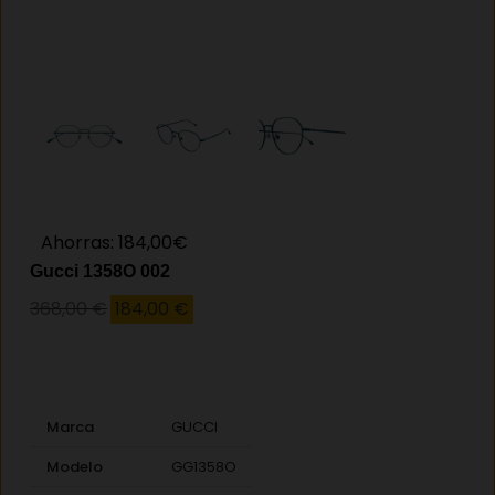
Ahorras: 184,00€
Gucci 1358O 002
El
El
368,00
€
184,00
€
precio
precio
original
actual
era:
es:
368,00 €.
184,00 €.
Marca
GUCCI
Modelo
GG1358O