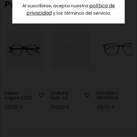
Productos relacionados
política de
Al suscribirse, acepta nuestra
privacidad
y los términos del servicio.
Kaleos
Lindberg
Montblanc
Paguro C002
Ryan 49
MB0413OA
220,00
€
342,00
€
418,00
€