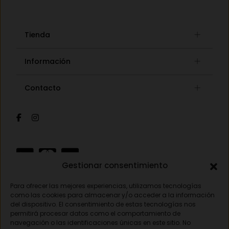
Tienda
Gafas graduadas
Información
Gafas de sol
Lista de deseos
Concept store
Contacto
Mi cuenta
Gafas auditivas
Mis pedidos
Av. Pamplona 25, 31010 Pamplona (Navarra)
Óptica
Cambios y devoluciones
Audiología
948 18 79 81
Información de envíos
Sobre nosotros
Formas de pago
opticavisionnorte@gmail.com
Gestionar consentimiento
Para ofrecer las mejores experiencias, utilizamos tecnologías
Aviso legal
como las cookies para almacenar y/o acceder a la información
del dispositivo. El consentimiento de estas tecnologías nos
Política de privacidad
permitirá procesar datos como el comportamiento de
navegación o las identificaciones únicas en este sitio. No
Política de cookies