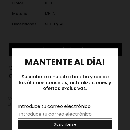
Color
003
Material
METAL
Dimensiones
58 □ 17/145
Gucci
Añadir al carrito
1415O
×
MANTENTE AL DÍA!
003
cantidad
Añadir a la lista de deseos
Suscríbete a nuestro boletín y recibe
Información de envíos
los últimos consejos, actualizaciones y
Cambios y devoluciones
ofertas exclusivas.
Categorías:
Gafas graduadas
,
Gafas graduadas mujer
Etiqueta:
Gucci Gafas graduadas
Introduce tu correo electrónico