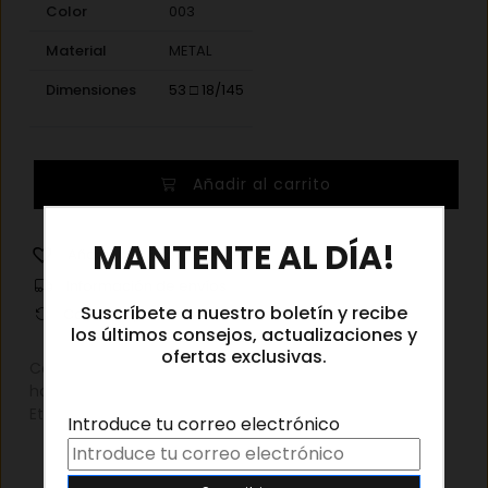
Color
003
Material
METAL
Dimensiones
53 □ 18/145
Gucci
Añadir al carrito
1439OK
003
×
MANTENTE AL DÍA!
cantidad
Añadir a la lista de deseos
Información de envíos
Suscríbete a nuestro boletín y recibe
Cambios y devoluciones
los últimos consejos, actualizaciones y
ofertas exclusivas.
Categorías:
Gafas graduadas
,
Gafas graduadas
hombre
,
Gafas graduadas mujer
Etiqueta:
Gucci Gafas graduadas
Introduce tu correo electrónico