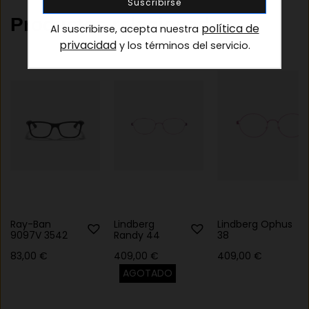
Productos relacionados
política de
Al suscribirse, acepta nuestra
privacidad
y los términos del servicio.
Ray-Ban
Lindberg
Lindberg Ophus
9097V 3542
Randy 44
38
83,00
€
409,00
€
409,00
€
AGOTADO