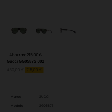
Ahorras: 215,00€
Gucci GG0587S 002
El
El
430,00
€
215,00
€
precio
precio
original
actual
era:
es:
430,00 €.
215,00 €.
Marca
GUCCI
Modelo
GG0587S