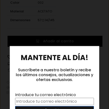
Color
002
Material
ACETATO
Dimensiones
57 □ 14/145
Gucci
Añadir al carrito
GG0587S
002
×
MANTENTE AL DÍA!
cantidad
Añadir a la lista de deseos
Información de envíos
Suscríbete a nuestro boletín y recibe
Cambios y devoluciones
los últimos consejos, actualizaciones y
ofertas exclusivas.
Categorías:
Gafas de sol
,
Gafas de sol hombre
,
Gafas
de sol mujer
,
Outlet
Etiqueta:
Gucci Gafas de sol
Introduce tu correo electrónico