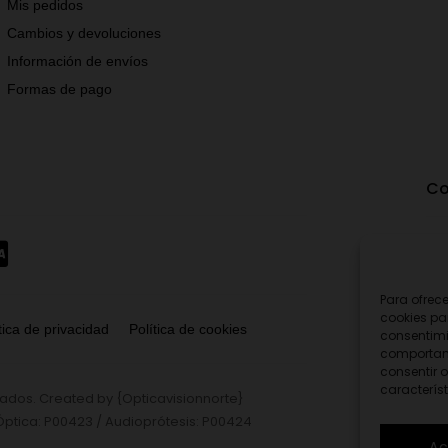
Mis pedidos
Cambios y devoluciones
Información de envíos
Formas de pago
Co
Para ofrec
cookies pa
tica de privacidad
Política de cookies
consentimi
comportami
consentir o
característ
vados.
Created by
{Opticavisionnorte}
Óptica: P00423
/
Audioprótesis: P00424
Ac