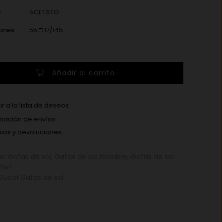
l
ACETATO
ones
55 □ 17/145
Añadir al carrito
S
r a la lista de deseos
mación de envíos
os y devoluciones
as:
Gafas de sol
,
Gafas de sol hombre
,
Gafas de sol
tlet
Gucci Gafas de sol