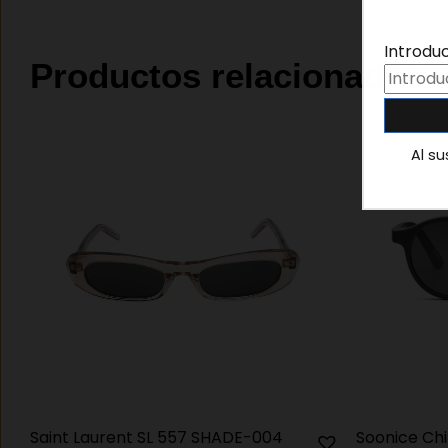
Introdu
Productos relacionados
Al su
Saint Laurent SL 557 SHADE-004
Soonice Chi