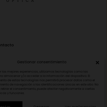
ntacto
Av. Pamplona 25, 31010 Pamplona (Navarra)
Gestionar consentimiento
948 18 79 81
er las mejores experiencias, utilizamos tecnologías como las
ra almacenar y/o acceder a la información del dispositivo. El
opticavisionnorte@gmail.com
ento de estas tecnologías nos permitirá procesar datos como el
ento de navegación o las identificaciones únicas en este sitio. No
 retirar el consentimiento, puede afectar negativamente a ciertas
icas y funciones.
eptar
Denegar
Ver preferencias