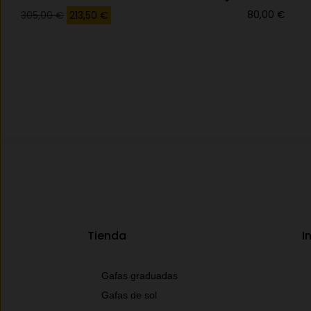
80,00
€
305,00
€
213,50
€
Tienda
I
Gafas graduadas
Gafas de sol