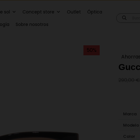
e sol
Concept store
Outlet
Óptica
Búsqueda
de
logía
Sobre nosotros
producto
50%
Ahorras
Gucc
290,00
€
Marca
Modelo
Color