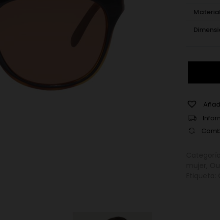
Materia
Dimensi
Gucci
GG0980
002
cantidad
Añadi
Infor
Cambi
Categorí
mujer
,
Ou
Etiqueta: