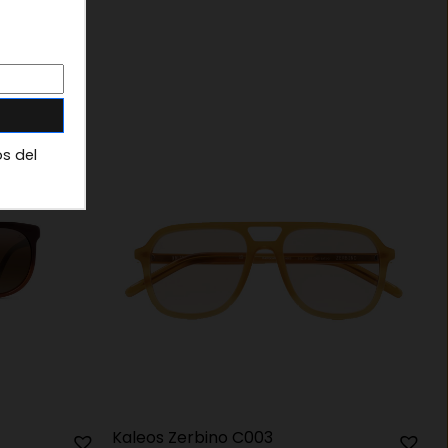
os del
Kaleos Zerbino C003