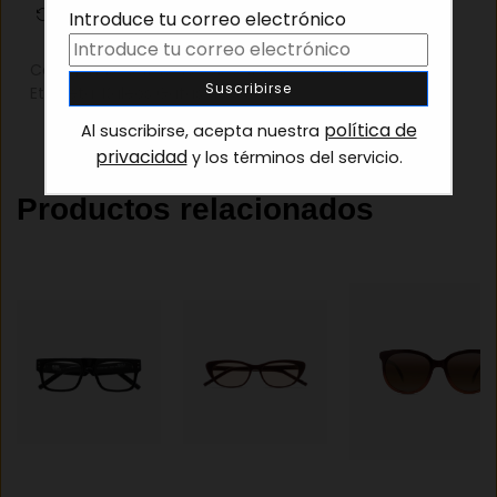
Cambios y devoluciones
Introduce tu correo electrónico
Categorías:
Gafas de sol
,
Gafas de sol niño
,
Outlet
Etiqueta:
Kaleos Gafas de sol
política de
Al suscribirse, acepta nuestra
privacidad
y los términos del servicio.
Productos relacionados