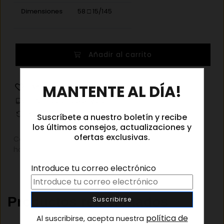
Dimensiones
58 □ 15/145
Kaleos
Añadir al carrito
Lomax
C002
×
cantidad
MANTENTE AL DÍA!
Añadir a la lista de deseos
Información de envíos
Cambios y devoluciones
Suscríbete a nuestro boletín y recibe
los últimos consejos, actualizaciones y
ofertas exclusivas.
Categorías:
Gafas graduadas
,
Gafas graduadas
hombre
,
Gafas graduadas mujer
Introduce tu correo electrónico
Productos relacionados
política de
Al suscribirse, acepta nuestra