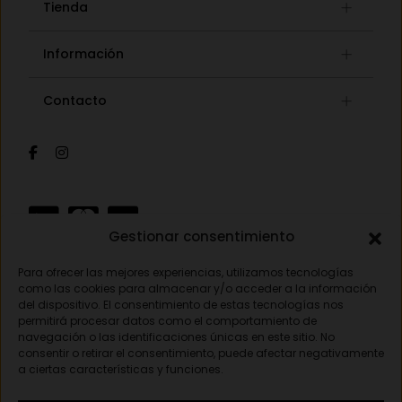
Tienda
Gafas graduadas
Información
Gafas de sol
Lista de deseos
Concept store
Contacto
Mi cuenta
Gafas auditivas
Mis pedidos
Av. Pamplona 25, 31010 Pamplona (Navarra)
Óptica
Cambios y devoluciones
Audiología
948 18 79 81
Información de envíos
Sobre nosotros
Formas de pago
opticavisionnorte@gmail.com
Gestionar consentimiento
Para ofrecer las mejores experiencias, utilizamos tecnologías
Aviso legal
como las cookies para almacenar y/o acceder a la información
del dispositivo. El consentimiento de estas tecnologías nos
Política de privacidad
permitirá procesar datos como el comportamiento de
navegación o las identificaciones únicas en este sitio. No
Política de cookies
consentir o retirar el consentimiento, puede afectar negativamente
a ciertas características y funciones.