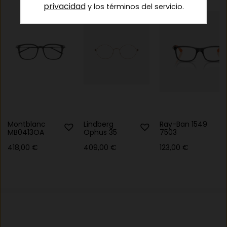
privacidad
y los términos del servicio.
Montblanc
Lindberg
Ray-Ban 1549
MB0413OA
Ophus 35
7503
418,00
€
409,00
€
123,00
€