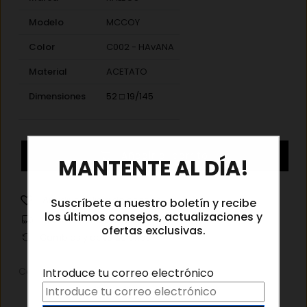
Modelo
MCCOY
Color
C002 - HAvANA
Material
ACETATO
Dimensiones
52 □ 19/145
Kaleos
×
Añadir al carrito
MANTENTE AL DÍA!
MCCOY
C002
cantidad
Añadir a la lista de deseos
Suscríbete a nuestro boletín y recibe
los últimos consejos, actualizaciones y
Información de envíos
ofertas exclusivas.
Cambios y devoluciones
Categorías:
Gafas graduadas
,
Gafas graduadas mujer
Introduce tu correo electrónico