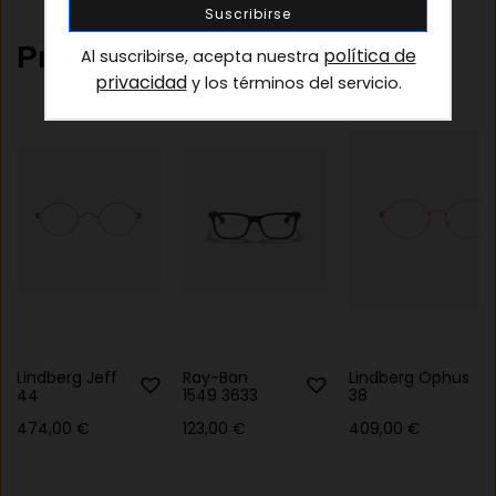
Productos relacionados
política de
Al suscribirse, acepta nuestra
privacidad
y los términos del servicio.
Lindberg Jeff
Ray-Ban
Lindberg Ophus
44
1549 3633
38
474,00
€
123,00
€
409,00
€