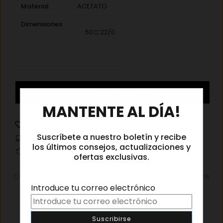
Material
ACETATO
Dimensiones
50 □ 22/0
Lindberg
Añadir al carrito
1263
×
MANTENTE AL DÍA!
AK13
cantidad
Añadir a la lista de deseos
Suscríbete a nuestro boletín y recibe
Información de envíos
los últimos consejos, actualizaciones y
Cambios y devoluciones
ofertas exclusivas.
Categorías:
Gafas graduadas
,
Gafas graduadas hombre
Introduce tu correo electrónico