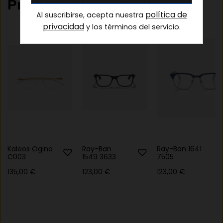
Productos relacionados
política de
Al suscribirse, acepta nuestra
privacidad
y los términos del servicio.
Kaleos Ogino
Ray-Ban
Ray-Ban 1641
C003
1549 3633
7505
135,00
€
123,00
€
123,00
€