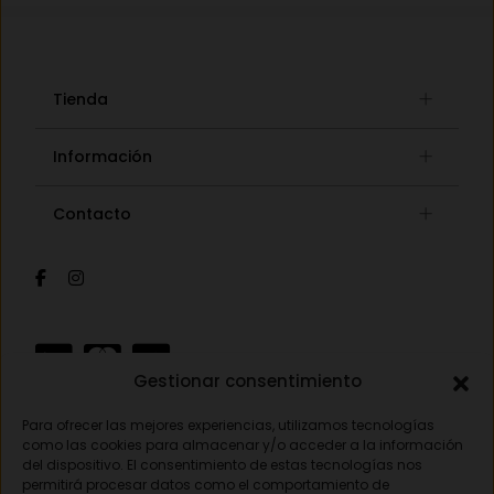
Tienda
Gafas graduadas
Información
Gafas de sol
Lista de deseos
Concept store
Contacto
Mi cuenta
Gafas auditivas
Mis pedidos
Av. Pamplona 25, 31010 Pamplona (Navarra)
Óptica
Cambios y devoluciones
Audiología
948 18 79 81
Información de envíos
Sobre nosotros
Formas de pago
opticavisionnorte@gmail.com
Gestionar consentimiento
Para ofrecer las mejores experiencias, utilizamos tecnologías
Aviso legal
como las cookies para almacenar y/o acceder a la información
del dispositivo. El consentimiento de estas tecnologías nos
Política de privacidad
permitirá procesar datos como el comportamiento de