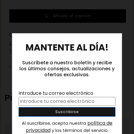
Lindberg
Añadir al carrito
Now
6652
C04
Añadir a la lista de deseos
×
cantidad
Información de envíos
MANTENTE AL DÍA!
Cambios y devoluciones
Suscríbete a nuestro boletín y recibe
Categorías:
Gafas graduadas
,
Gafas graduadas mujer
los últimos consejos, actualizaciones y
ofertas exclusivas.
Introduce tu correo electrónico
Productos relacionados
política de
Al suscribirse, acepta nuestra
privacidad
y los términos del servicio.