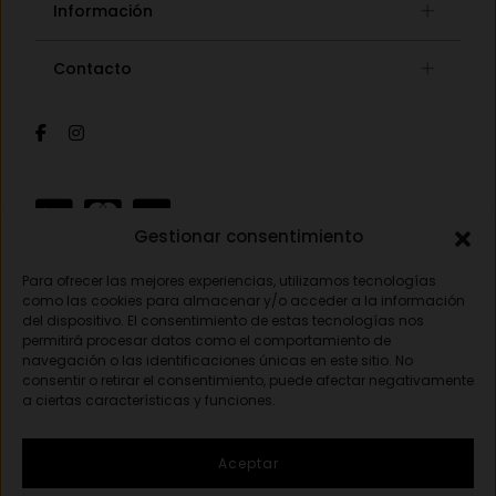
Información
Gafas de sol
Lista de deseos
Concept store
Contacto
Mi cuenta
Gafas auditivas
Mis pedidos
Av. Pamplona 25, 31010 Pamplona (Navarra)
Óptica
Cambios y devoluciones
Audiología
948 18 79 81
Información de envíos
Sobre nosotros
Formas de pago
opticavisionnorte@gmail.com
Gestionar consentimiento
Para ofrecer las mejores experiencias, utilizamos tecnologías
Aviso legal
como las cookies para almacenar y/o acceder a la información
del dispositivo. El consentimiento de estas tecnologías nos
Política de privacidad
permitirá procesar datos como el comportamiento de
navegación o las identificaciones únicas en este sitio. No
Política de cookies
consentir o retirar el consentimiento, puede afectar negativamente
a ciertas características y funciones.
© 2026 Óptica visión norte. Todos los derecho reservados.
Aceptar
Created by
{Opticavisionnorte}