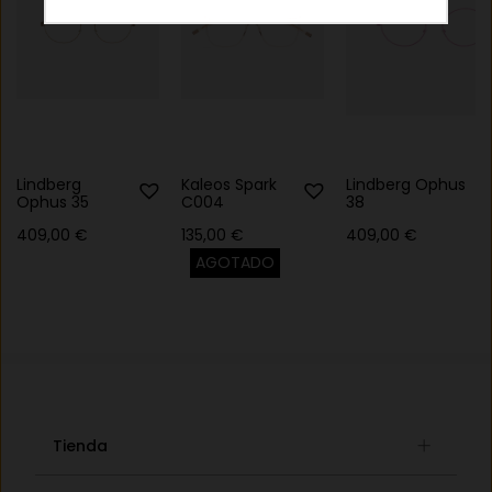
Lindberg
Kaleos Spark
Lindberg Ophus
Ophus 35
C004
38
409,00
€
135,00
€
409,00
€
AGOTADO
Tienda
Gafas graduadas