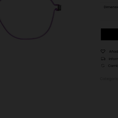
Dimensi
Lindberg
Ryan
75
cantidad
Añadi
Infor
Cambi
Categorí