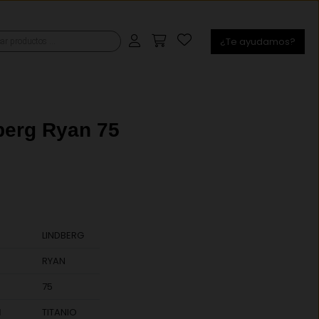
¿Te ayudamos?
s
berg Ryan 75
€
LINDBERG
RYAN
75
l
TITANIO