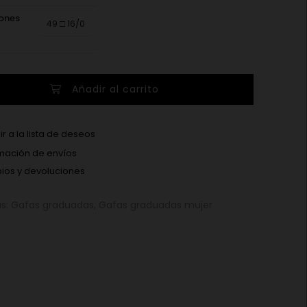
ones
49 □ 16/0
Añadir al carrito
r a la lista de deseos
mación de envíos
os y devoluciones
as:
Gafas graduadas
,
Gafas graduadas mujer