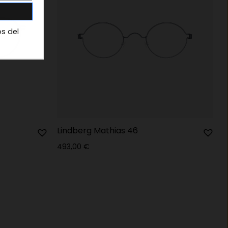
os del
Lindberg Mathias 46
493,00
€