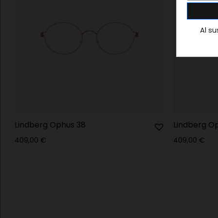
Al su
Lindberg Ophus 38
Lindberg O
409,00
€
409,00
€