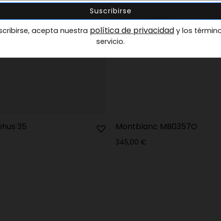
política de privacidad
scribirse, acepta nuestra
y los términ
servicio.
phus 35
Montblanc MB0357O
345,00
€