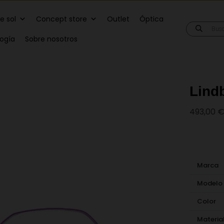
e sol
Concept store
Outlet
Óptica
Búsqueda
de
logía
Sobre nosotros
producto
Lind
493,00
Marca
Modelo
Color
Materia