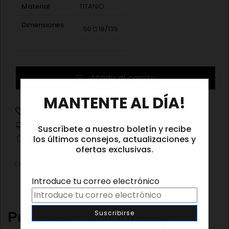
Material
TITANIO
Dimensiones
50 □ 18/135
Lindberg
Añadir al carrito
Strip
×
7431
MANTENTE AL DÍA!
U16
Añadir a la lista de deseos
cantidad
Información de envíos
Suscríbete a nuestro boletín y recibe
los últimos consejos, actualizaciones y
Cambios y devoluciones
ofertas exclusivas.
Categorías:
Gafas graduadas
,
Gafas graduadas mujer
Introduce tu correo electrónico
Productos relacionados