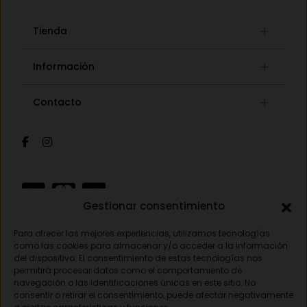
Tienda
Gafas graduadas
Información
Gafas de sol
Lista de deseos
Concept store
Contacto
Mi cuenta
Gafas auditivas
Mis pedidos
Av. Pamplona 25, 31010 Pamplona (Navarra)
Óptica
Cambios y devoluciones
Audiología
948 18 79 81
Información de envíos
Sobre nosotros
Formas de pago
opticavisionnorte@gmail.com
Gestionar consentimiento
Para ofrecer las mejores experiencias, utilizamos tecnologías
Aviso legal
como las cookies para almacenar y/o acceder a la información
del dispositivo. El consentimiento de estas tecnologías nos
Política de privacidad
permitirá procesar datos como el comportamiento de
navegación o las identificaciones únicas en este sitio. No
Política de cookies
consentir o retirar el consentimiento, puede afectar negativamente