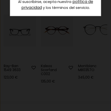
política de
Al suscribirse, acepta nuestra
privacidad
y los términos del servicio.
Ray-Ban
Kaleos
Montblanc
1549 3633
Scorfand
MB0357O
C002
123,00
€
345,00
€
135,00
€