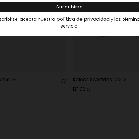
política de privacidad
scribirse, acepta nuestra
y los términ
servicio.
phus 38
Kaleos Scorfand C002
135,00
€