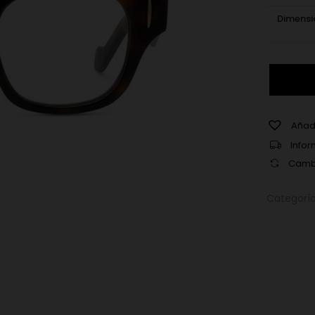
Dimensi
Loewe
50095I
052
cantidad
Añadi
Infor
Cambi
Categorí