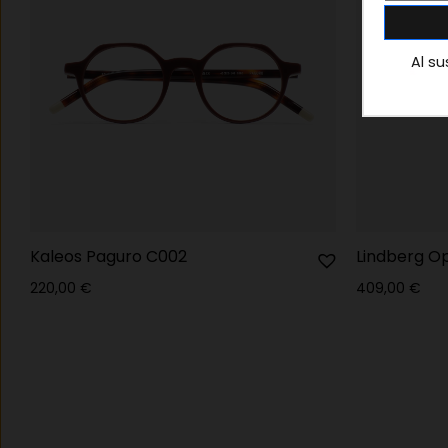
Al su
Kaleos Paguro C002
Lindberg O
220,00
€
409,00
€