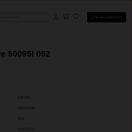
¿Te ayudamos?
s
e 50095I 052
LOEWE
LW50096I
052
l
ACETATO