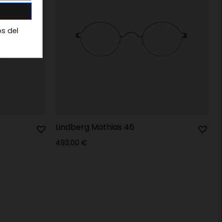
os del
Lindberg Mathias 46
493,00
€