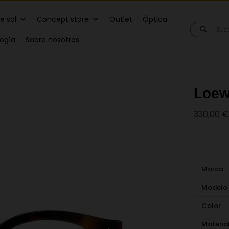
e sol
Concept store
Outlet
Óptica
Búsqueda
de
logía
Sobre nosotros
producto
Loew
330,00
€
Marca
Modelo
Color
Materia