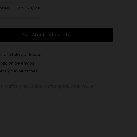
ones
47 □ 20/140
Añadir al carrito
r a la lista de deseos
mación de envíos
os y devoluciones
as:
Gafas graduadas
,
Gafas graduadas mujer