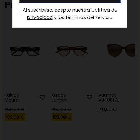
Productos relacionados
política de
Al suscribirse, acepta nuestra
privacidad
y los términos del servicio.
Kaleos
Kaleos
Vuarnet
Maurer
Janney
VU40017U
El
El
260,00
€
260,00
€
210,00
€
precio
precio
El
El
182,00
€
182,00
€
original
original
precio
precio
era:
era:
actual
actual
260,00 €.
260,00 €.
es:
es: