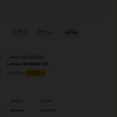
Ahorras: 129,00€
Loewe LW40194I 57K
430,00
€
301,00
€
Marca
LOEWE
Modelo
LW40194I