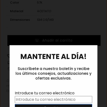
Color
57K
Material
ACETATO
Dimensiones
134 □ 0/140
Loewe
Añadir al carrito
LW40194I
57K
×
MANTENTE AL DÍA!
cantidad
Añadir a la lista de deseos
Información de envíos
Suscríbete a nuestro boletín y recibe
Cambios y devoluciones
los últimos consejos, actualizaciones y
ofertas exclusivas.
Categorías:
Destacado
,
Gafas de sol
,
Gafas de sol
mujer
,
Outlet
Etiqueta:
Loewe Gafas de sol
Introduce tu correo electrónico