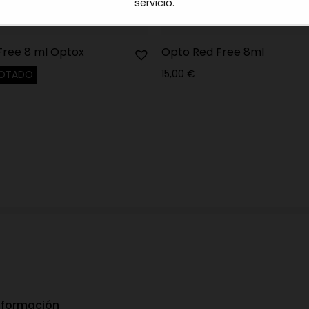
servicio.
Free 8 ml Optox
Opto Red Free 8ml
15,00
€
OTADO
nformación