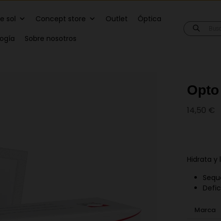
e sol
Concept store
Outlet
Óptica
Búsqueda
de
logía
Sobre nosotros
producto
Opto
14,50
€
Hidrata y 
Sequ
Defic
Marca