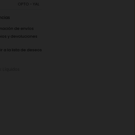
OPTO - YAL
ncias
mación de envíos
os y devoluciones
r a la lista de deseos
a:
Líquidos