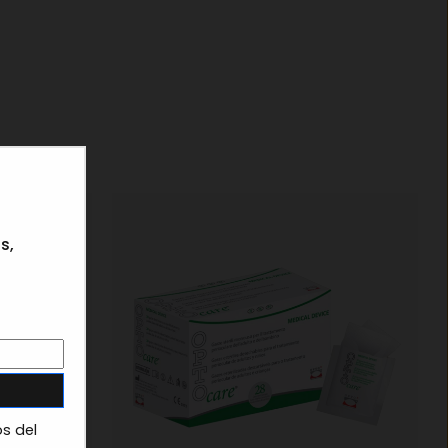
×
s,
os del