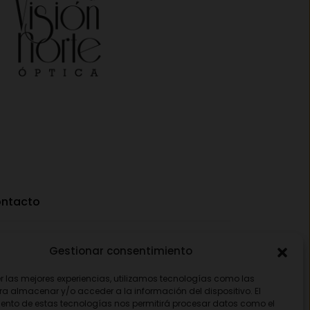
ntacto
Av. Pamplona 25, 31010 Pamplona (Navarra)
Gestionar consentimiento
948 18 79 81
er las mejores experiencias, utilizamos tecnologías como las
ra almacenar y/o acceder a la información del dispositivo. El
opticavisionnorte@gmail.com
ento de estas tecnologías nos permitirá procesar datos como el