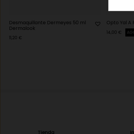
Desmaquillante Dermeyes 50 ml
Opto Yal A 
Dermalook
14,00
€
AG
11,20
€
Tienda
I