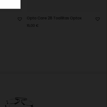
Opto Care 28 Toallitas Optox
16,00
€