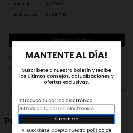
Material
ACETATO
Dimensiones
58 □ 16/145
Saint
Añadir al carrito
Laurent
×
622
MANTENTE AL DÍA!
007
Añadir a la lista de deseos
cantidad
Información de envíos
Suscríbete a nuestro boletín y recibe
Cambios y devoluciones
los últimos consejos, actualizaciones y
ofertas exclusivas.
Categorías:
Gafas graduadas
,
Gafas graduadas hombre
Introduce tu correo electrónico
Productos relacionados
política de
Al suscribirse, acepta nuestra