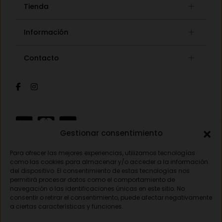
Tienda
Gafas graduadas
Información
Gafas de sol
Lista de deseos
Concept store
Contacto
Mi cuenta
Gafas auditivas
Mis pedidos
Av. Pamplona 25, 31010 Pamplona (Navarra)
Óptica
Cambios y devoluciones
Audiología
948 18 79 81
Información de envíos
Sobre nosotros
Formas de pago
opticavisionnorte@gmail.com
Gestionar consentimiento
Para ofrecer las mejores experiencias, utilizamos tecnologías
Aviso legal
como las cookies para almacenar y/o acceder a la información
del dispositivo. El consentimiento de estas tecnologías nos
Política de privacidad
permitirá procesar datos como el comportamiento de
navegación o las identificaciones únicas en este sitio. No
Política de cookies
consentir o retirar el consentimiento, puede afectar negativamente
a ciertas características y funciones.