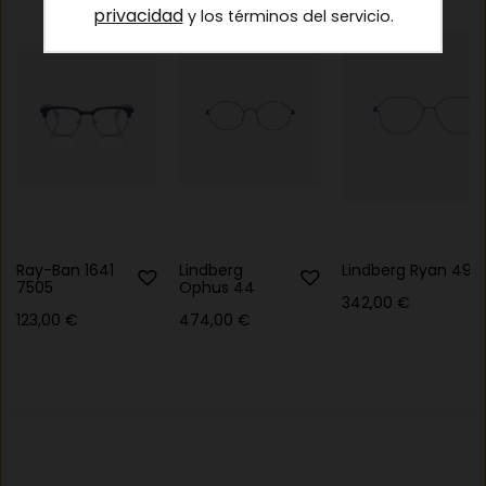
privacidad
y los términos del servicio.
Ray-Ban 1641
Lindberg
Lindberg Ryan 49
7505
Ophus 44
342,00
€
123,00
€
474,00
€