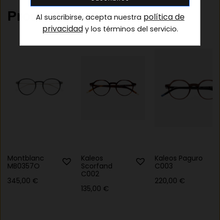
Productos relacionados
política de
Al suscribirse, acepta nuestra
privacidad
y los términos del servicio.
Montblanc
Kaleos
Kaleos Paguro
MB0357O
Scorfand
C003
C002
345,00
€
220,00
€
135,00
€