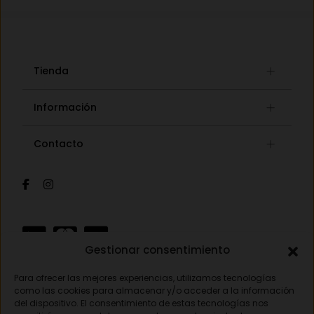
Tienda
Gafas graduadas
Información
Gafas de sol
Lista de deseos
Concept store
Contacto
Mi cuenta
Gafas auditivas
Mis pedidos
Av. Pamplona 25, 31010 Pamplona (Navarra)
Óptica
Cambios y devoluciones
Audiología
948 18 79 81
Información de envíos
Sobre nosotros
Formas de pago
opticavisionnorte@gmail.com
Gestionar consentimiento
Para ofrecer las mejores experiencias, utilizamos tecnologías
Aviso legal
como las cookies para almacenar y/o acceder a la información
del dispositivo. El consentimiento de estas tecnologías nos
Política de privacidad