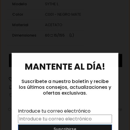
Modelo
SYTHE L
Color
C001 - NEGRO MATE
Material
ACETATO
Dimensiones
60 □ 15/155 (L)
Kaleos
×
Añadir al carrito
Sythe
MANTENTE AL DÍA!
L
C001
Añadir a la lista de deseos
Suscríbete a nuestro boletín y recibe
cantidad
los últimos consejos, actualizaciones y
Información de envíos
ofertas exclusivas.
Cambios y devoluciones
Categorías:
Gafas graduadas
,
Gafas graduadas hombre
Introduce tu correo electrónico