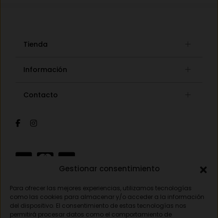
Tienda
Gafas graduadas
Información
Gafas de sol
Lista de deseos
Concept store
Contacto
Mi cuenta
Gafas auditivas
Mis pedidos
Av. Pamplona 25, 31010 Pamplona (Navarra)
Óptica
Cambios y devoluciones
Audiología
948 18 79 81
Información de envíos
Sobre nosotros
Formas de pago
opticavisionnorte@gmail.com
Gestionar consentimiento
Para ofrecer las mejores experiencias, utilizamos tecnologías
Aviso legal
como las cookies para almacenar y/o acceder a la información
del dispositivo. El consentimiento de estas tecnologías nos
Política de privacidad
permitirá procesar datos como el comportamiento de