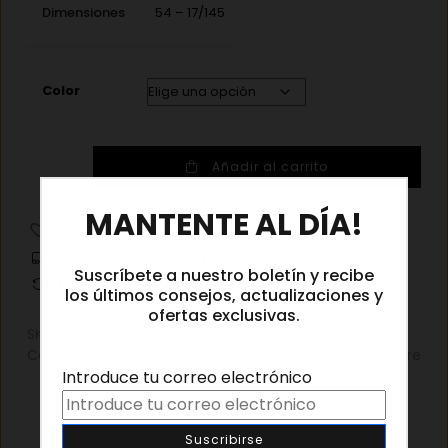
Dimensiones
54 – 17/145
Color
TagHeuer
Añadir al carrito
TH50030U
×
007
MANTENTE AL DÍA!
54
Añadir a la lista de deseos
cantidad
Información de envíos
Suscríbete a nuestro boletín y recibe
Cambios y devoluciones
los últimos consejos, actualizaciones y
ofertas exclusivas.
SKU:
N/D
Categorías:
Gafas graduadas
,
Gafas graduadas hombre
Introduce tu correo electrónico