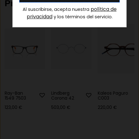
Productos relacionados
política de
Al suscribirse, acepta nuestra
privacidad
y los términos del servicio.
Ray-Ban
Lindberg
Kaleos Paguro
1549 7503
Corona 42
C003
123,00
€
503,00
€
220,00
€