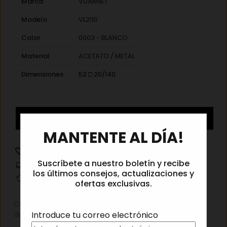
Marca
VUARNET
Modelo
VL2110
Color
0003 - BLANCO
Material
ACETATO / METAL
Dimensiones
52 □ 20/140
Vuarnet
Añadir al carrito
×
VL2110
MANTENTE AL DÍA!
0003
cantidad
Añadir a la lista de deseos
Suscríbete a nuestro boletín y recibe
Información de envíos
los últimos consejos, actualizaciones y
Cambios y devoluciones
ofertas exclusivas.
Categorías:
Gafas de sol
,
Gafas de sol hombre
,
Gafas
Introduce tu correo electrónico
de sol mujer