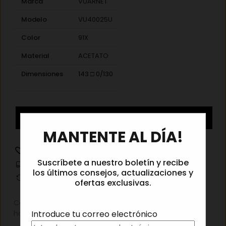
Marca
VUARNET
Modelo
VU40025U
Color
91X
Material
ACETATO
Dimensiones
143 □ 0/130
Vuarnet
Añadir al carrito
×
VU40025U
MANTENTE AL DÍA!
91X
cantidad
Añadir a la lista de deseos
Suscríbete a nuestro boletín y recibe
Información de envíos
los últimos consejos, actualizaciones y
Cambios y devoluciones
ofertas exclusivas.
Categorías:
Destacado
,
Gafas de sol
,
Gafas de sol
Introduce tu correo electrónico
hombre
,
Gafas de sol mujer