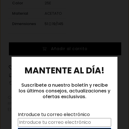
Color
25E
Material
ACETATO
Dimensiones
51 □ 19/145
Loewe
Añadir al carrito
LW40160I
25E
×
cantidad
MANTENTE AL DÍA!
Añadir a la lista de deseos
Información de envíos
Cambios y devoluciones
Suscríbete a nuestro boletín y recibe
los últimos consejos, actualizaciones y
ofertas exclusivas.
Categorías:
Destacado
,
Gafas de sol
,
Gafas de sol
mujer
,
Outlet
Etiqueta:
Loewe Gafas de sol
Introduce tu correo electrónico