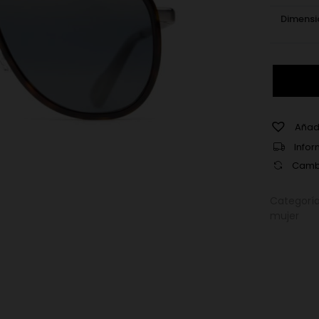
Dimensi
Vuarnet
VL2112
0003
cantidad
Añadi
Infor
Cambi
Categorí
mujer