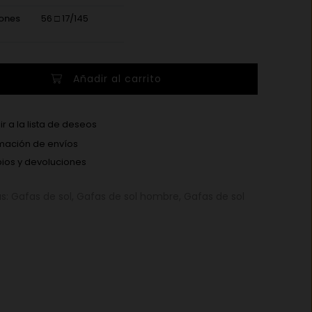
ones
56 □ 17/145
Añadir al carrito
r a la lista de deseos
mación de envíos
os y devoluciones
as:
Gafas de sol
,
Gafas de sol hombre
,
Gafas de sol