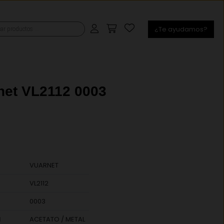
¿Te ayudamos?
s
net VL2112 0003
VUARNET
VL2112
0003
l
ACETATO / METAL