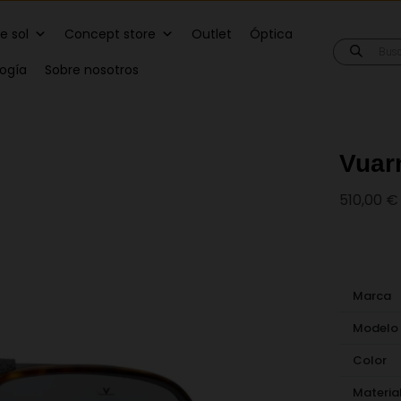
e sol
Concept store
Outlet
Óptica
Búsqueda
de
logía
Sobre nosotros
producto
Vuar
510,00
€
Marca
Modelo
Color
Materia