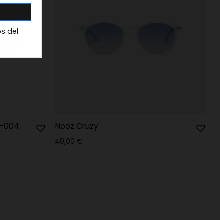
os del
E-004
Nooz Cruzy
40,00
€